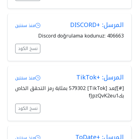
المرسل: +DISCORD
منذ سنتين
Discord doğrulama kodunuz: 406663
نسخ الكود
المرسل: +TikTok
منذ سنتين
[#]يُعد [TikTok] 579302 بمثابة رمز التحقق الخاص
بكfJpzQvK2eu1
نسخ الكود
المرسل: +ToDate
منذ سنتين