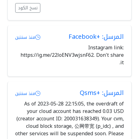
نسخ الكود
المرسل: +Facebook
منذ سنتين
Instagram link:
https://ig.me/22loENV3wjsnF62. Don't share
it.
المرسل: +Qsms
منذ سنتين
As of 2023-05-28 22:15:05, the overdraft of
your cloud account has reached 0.03 USD
(creator account ID: 200031638349). Your cvm,
cloud block storage, 公网带宽 (p_idc) , and
other services will be suspended soon. Please