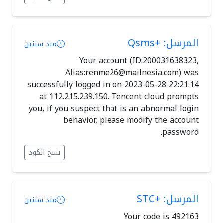
المرسل: +Qsms
منذ سنتين
Your account (ID:200031638323,
Alias:
renme26@mailnesia.com
) was
successfully logged in on 2023-05-28 22:21:14
at 112.215.239.150. Tencent cloud prompts
you, if you suspect that is an abnormal login
behavior, please modify the account
password.
نسخ الكود
المرسل: +STC
منذ سنتين
Your code is 492163