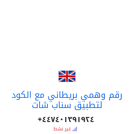
رقم وهمي بريطاني مع الكود
لتطبيق سناب شات
٤٤٧٤٠١٣٩١٩٢٤+
غير نشط