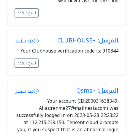
will never ask for the code.
نسخ الكود
المرسل: +CLUBHOUSE
منذ سنتين
Your Clubhouse verification code is: 910844
نسخ الكود
المرسل: +Qsms
منذ سنتين
Your account (ID:200031638349,
Alias:
renme27@mailnesia.com
) was
successfully logged in on 2023-05-28 22:23:22
at 112.215.239.150. Tencent cloud prompts
you, if you suspect that is an abnormal login