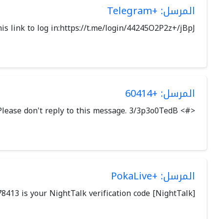
المرسل: +Telegram
is link to log in:https://t.me/login/44245O2P2z+/jBpJ
المرسل: +60414
<#> PayPal: Your verification code is 601840. Your code expires in 10 minutes. Please don't reply to this message. 3/3p3o0TedB
المرسل: +PokaLive
[NightTalk] 278413 is your NightTalk verification code.