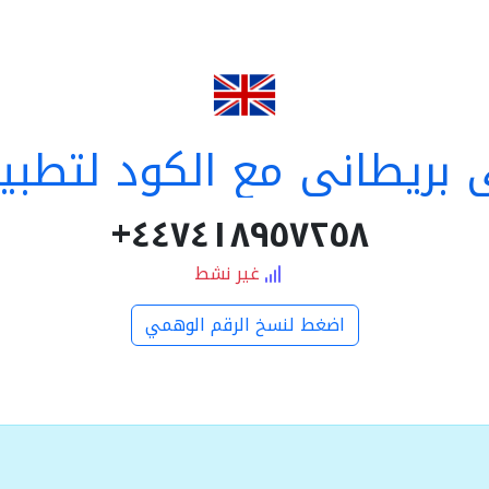
بريطاني مع الكود لتطبي
٤٤٧٤١٨٩٥٧٢٥٨+
غير نشط
اضغط لنسخ الرقم الوهمي