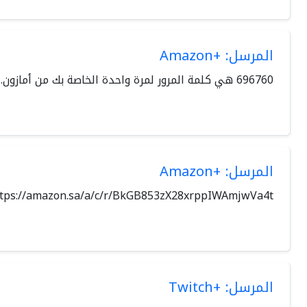
المرسل: +Amazon
696760 هي كلمة المرور لمرة واحدة الخاصة بك من أمازون. لا تشاركها مع أي شخص.
المرسل: +Amazon
re https://amazon.sa/a/c/r/BkGB853zX28xrppIWAmjwVa4t
المرسل: +Twitch