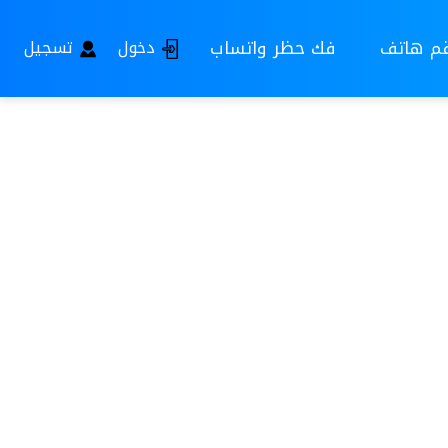
قم هاتف
فك حظر واتساب
دخول
تسجيل