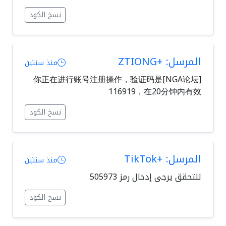
نسخ الكود
المرسل: +ZTIONG
منذ سنتين
[NGA论坛]你正在进行账号注册操作，验证码是
116919，在20分钟内有效
نسخ الكود
المرسل: +TikTok
منذ سنتين
للتحقق يرجى إدخال رمز 505973
نسخ الكود