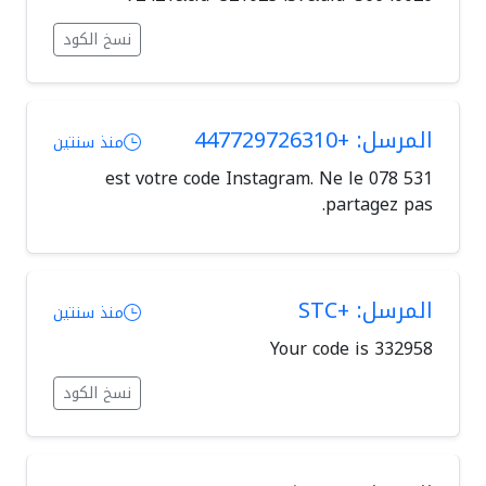
نسخ الكود
المرسل: +447729726310
منذ سنتين
531 078 est votre c⁤od⁢e I⁤n⁣stagr⁢am. Ne le
partagez pas.
المرسل: +STC
منذ سنتين
Your code is 332958
نسخ الكود