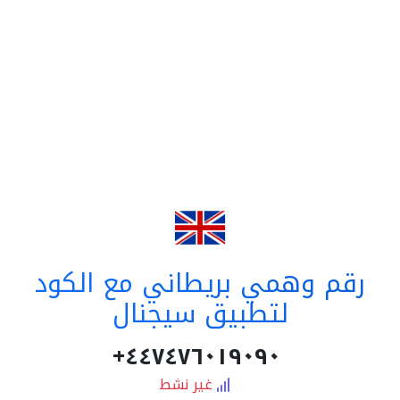
رقم وهمي بريطاني مع الكود
لتطبيق سيجنال
٤٤٧٤٧٦٠١٩٠٩٠+
غير نشط