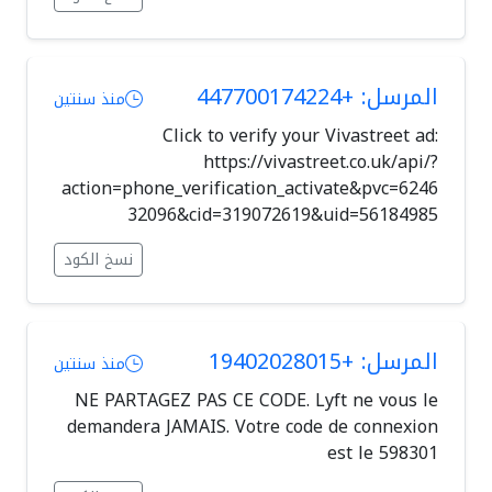
المرسل: +447700174224
منذ سنتين
Click to verify your Vivastreet ad:
https://vivastreet.co.uk/api/?
action=phone_verification_activate&pvc=6246
32096&cid=319072619&uid=56184985
نسخ الكود
المرسل: +19402028015
منذ سنتين
NE PARTAGEZ PAS CE CODE. Lyft ne vous le
demandera JAMAIS. Votre code de connexion
est le 598301