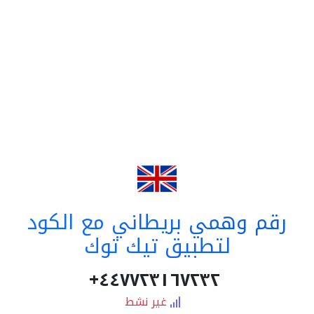
رقم وهمي بريطاني مع الكود
لتطبيق تيك توك
٤٤٧٧٢٣١٦٧٢٣٢+
غير نشط