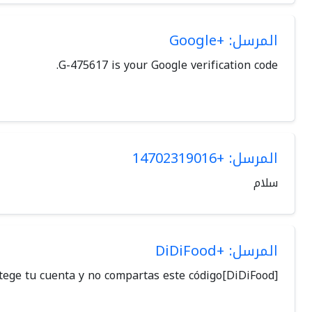
المرسل: +Google
G-475617 is your Google verification code.
المرسل: +14702319016
سلام
المرسل: +DiDiFood
[DiDiFood]Código de verificación: 044871. Tu código será válido por 5 minutos. Protege tu cuenta y no compartas este código.