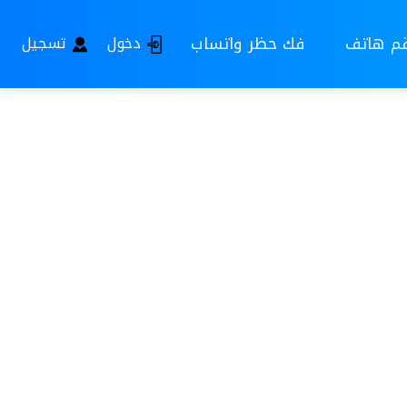
قم هاتف
فك حظر واتساب
دخول
تسجيل