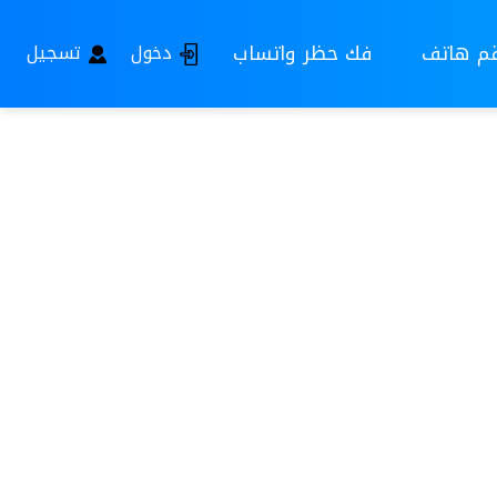
قم هاتف
فك حظر واتساب
دخول
تسجيل