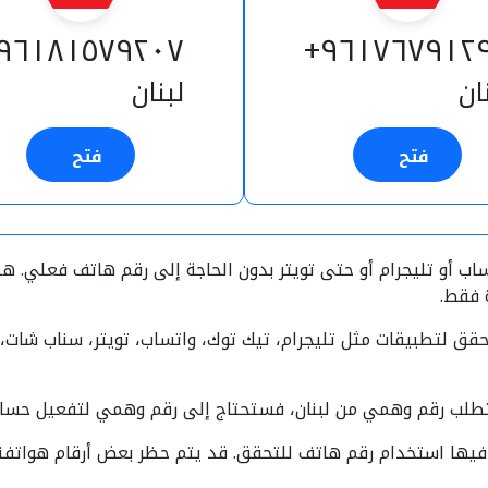
٩٦١٨١٥٧٩٢٠٧+
٩٦١٧٦٧٩١٢٩
ان
لبنان
فتح
فتح
 أو تليجرام أو حتى تويتر بدون الحاجة إلى رقم هاتف فعلي. هذه
 فقط.
تحقق لتطبيقات مثل تليجرام، تيك توك، واتساب، تويتر، سناب شات،
يتطلب رقم وهمي من لبنان، فستحتاج إلى رقم وهمي لتفعيل حساب
فيها استخدام رقم هاتف للتحقق. قد يتم حظر بعض أرقام هواتفنا 