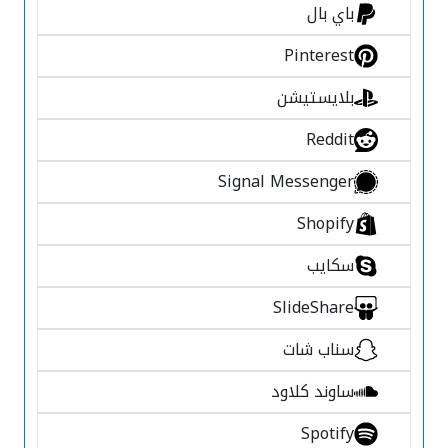
باي بال
Pinterest
بلايستيشن
Reddit
Signal Messenger
Shopify
سكايب
SlideShare
سناب شات
ساوند كلاود
Spotify