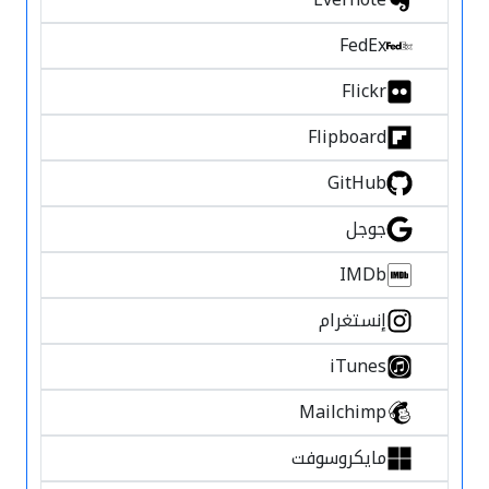
FedEx
Flickr
Flipboard
GitHub
جوجل
IMDb
إنستغرام
iTunes
Mailchimp
مايكروسوفت