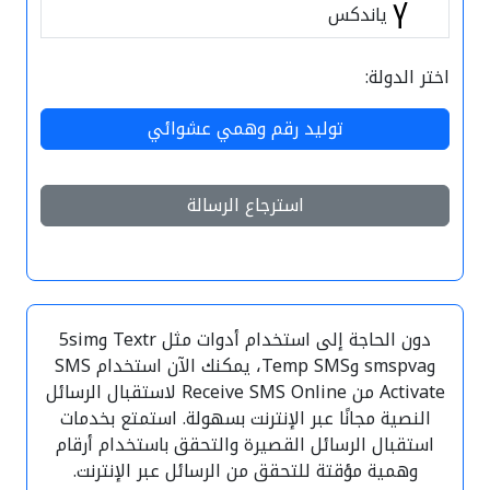
ياندكس
اختر الدولة:
توليد رقم وهمي عشوائي
استرجاع الرسالة
دون الحاجة إلى استخدام أدوات مثل Textr و5sim
وsmspva وTemp SMS، يمكنك الآن استخدام SMS
Activate من Receive SMS Online لاستقبال الرسائل
النصية مجانًا عبر الإنترنت بسهولة. استمتع بخدمات
استقبال الرسائل القصيرة والتحقق باستخدام أرقام
وهمية مؤقتة للتحقق من الرسائل عبر الإنترنت.