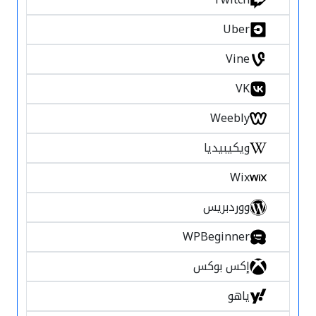
Uber
Vine
VK
Weebly
ويكيبيديا
Wix
ووردبريس
WPBeginner
إكس بوكس
ياهو