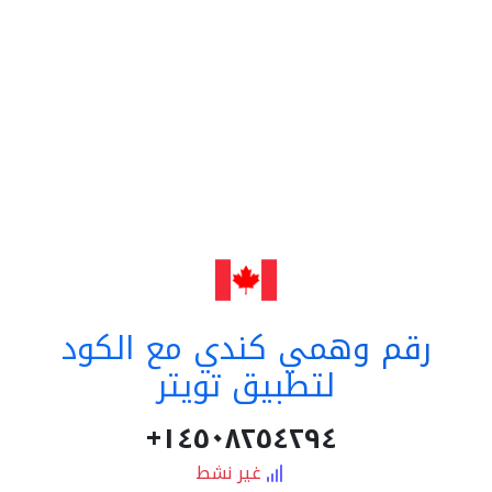
رقم وهمي كندي مع الكود
لتطبيق تويتر
١٤٥٠٨٢٥٤٢٩٤+
غير نشط