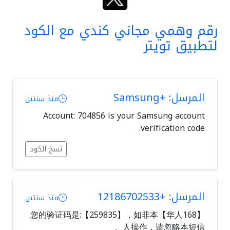
رقم وهمي مجاني كندي مع الكود
لتطبيق تويتر
المرسل: +Samsung
منذ سنتين
Account: 704856 is your Samsung account
verification code.
نسخ الكود
المرسل: +12186702533
منذ سنتين
【华人168】您的验证码是:【259835】，如非本
人操作，请忽略本短信。