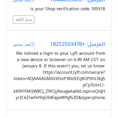
منذ سنتين
185918 is your Shop verification code
نسخ الكود
المرسل: +18252503478
منذ سنتين
We noticed a login to your Lyft account from
a new device or browser on 6:49 AM CST on
January 8. If this wasn't you, let us know:
https://account.lyft.com/secure?
token=AQAAAAGM6VXOoP3Kb9Zij8OP0hLNg5
pCy3UorLl-
kK9HYMQW8CJ_ZNOjjReugwtaAbLnqxrioQlqH
yrIC6ZiwhH9qG94FajwWYg%3D&type=phone