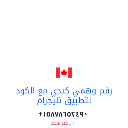
رقم وهمي كندي مع الكود
لتطبيق تليجرام
١٥٨٧٨٦٥٢٤٩٠+
غير نشط