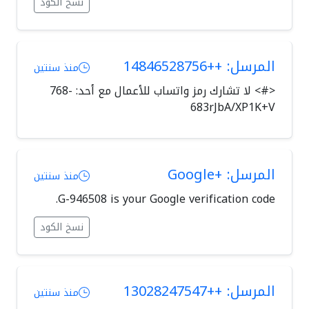
نسخ الكود
المرسل: ++14846528756
منذ سنتين
<#> لا تشارك رمز واتساب للأعمال مع أحد: ‎768-
683rJbA/XP1K+V
المرسل: +Google
منذ سنتين
G-946508 is your Google verification code.
نسخ الكود
المرسل: ++13028247547
منذ سنتين