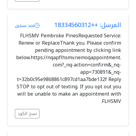
المرسل: ++18334560312
منذ سنتين
FLHSMV Pembroke PinesRequested Service:
Renew or ReplaceThank you. Please confirm
pending appointment by clicking link
below.https://nqapflhsmv.nemoqappointment.
com?_nq-action=confirm&_nq-
app=730891&_nq-
t=32b0c95e9868861c897cd1aa7bde132f Reply
STOP to opt out of texting. If you opt out you
will be unable to make an appointment with
FLHSMV.
نسخ الكود