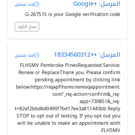
المرسل: +Google
منذ سنتين
G-267515 is your Google verification code.
نسخ الكود
المرسل: ++18334560312
منذ سنتين
FLHSMV Pembroke PinesRequested Service:
Renew or ReplaceThank you. Please confirm
pending appointment by clicking link
below.https://nqapflhsmv.nemoqappointment.
com?_nq-action=confirm&_nq-
app=730851&_nq-
t=82ef2bbdbd0490f7bd17ee3a811443bb Reply
STOP to opt out of texting. If you opt out you
will be unable to make an appointment with
FLHSMV.