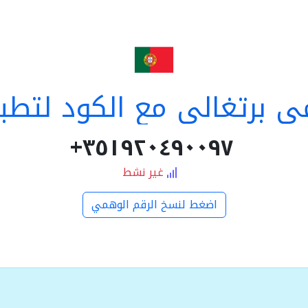
 برتغالي مع الكود لتطبي
٣٥١٩٢٠٤٩٠٠٩٧+
غير نشط
اضغط لنسخ الرقم الوهمي