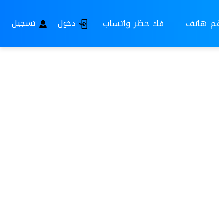
قم هاتف
فك حظر واتساب
دخول
تسجيل