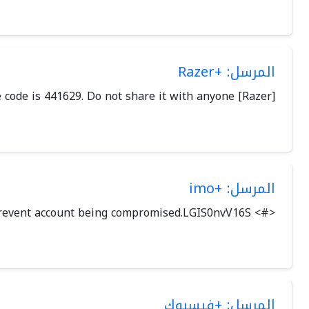
المرسل: +Razer
[Razer] Your one time code is 441629. Do not share it with anyone.
المرسل: +imo
<#> Your imo verification code is 3025.DO NOT share with anyone else to prevent account being compromised.LGIS0nvV16S
المرسل: +فيسبوك