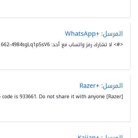
المرسل: +WhatsApp
<#> لا تشارك رمز ‏واتساب مع أحد: ‎662-4984sgLq1p5sV6
المرسل: +Razer
[Razer] Your one time code is 933661. Do not share it with anyone.
المرسل: +Kaiian