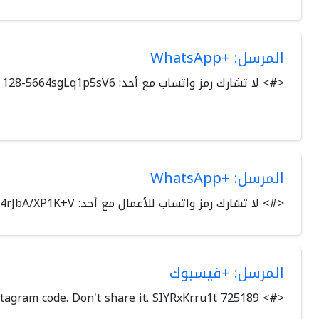
المرسل: +WhatsApp
<#> لا تشارك رمز ‏واتساب مع أحد: ‎128-5664sgLq1p5sV6
المرسل: +WhatsApp
<#> لا تشارك رمز واتساب للأعمال مع أحد: ‎119-564rJbA/XP1K+V
المرسل: +فيسبوك
<#> 725189 is your Instagram code. Don't share it. SIYRxKrru1t