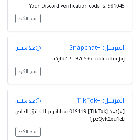
Your Discord verification code is: 981045
نسخ الكود
المرسل: +Snapchat
منذ سنتين
رمز سناب شات: ⁦976536⁩. لا تشاركه!
نسخ الكود
المرسل: +TikTok
منذ سنتين
[#]يُعد [TikTok] 019119 بمثابة رمز التحقق الخاص
بكfJpzQvK2eu1
نسخ الكود