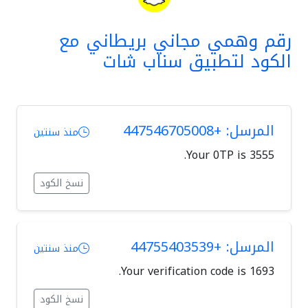
رقم وهمي مجاني بريطاني مع
الكود لتطبيق سناب شات
المرسل: +447546705008
منذ سنتين
Your 0TP is 3555.
نسخ الكود
المرسل: +44755403539
منذ سنتين
Your verification code is 1693.
نسخ الكود