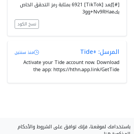
[#]يُعد [TikTok] 6921 بمثابة رمز التحقق الخاص
بك3gg+Nv9RHae
نسخ الكود
المرسل: +Tide
منذ سنتين
Activate your Tide account now. Download
the app: https://hthn.app.link/GetTide
باستخدامك لموقعنا، فإنك توافق على الشروط والأحكام
المذكورة هنا.