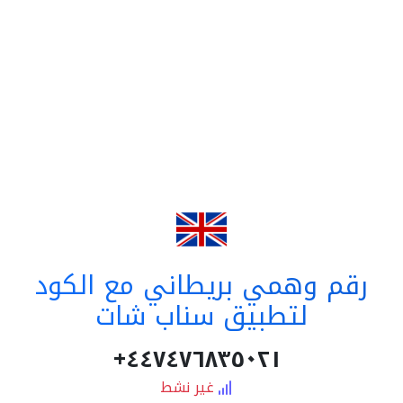
رقم وهمي بريطاني مع الكود
لتطبيق سناب شات
٤٤٧٤٧٦٨٣٥٠٢١+
غير نشط