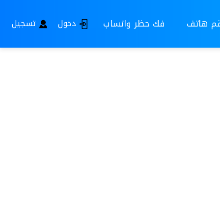
قم هاتف
فك حظر واتساب
دخول
تسجيل