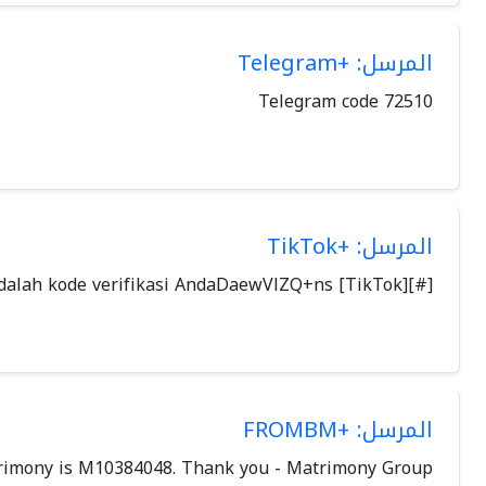
المرسل: +Telegram
Telegram code 72510
المرسل: +TikTok
[#][TikTok] 636735 adalah kode verifikasi AndaDaewVlZQ+ns
المرسل: +FROMBM
trimony is M10384048. Thank you - Matrimony Group