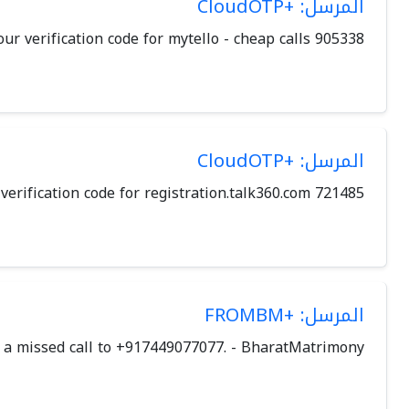
المرسل: +CloudOTP
905338 is your verification code for mytello - cheap calls.
المرسل: +CloudOTP
721485 is your verification code for registration.talk360.com.
المرسل: +FROMBM
e a missed call to +917449077077. - BharatMatrimony