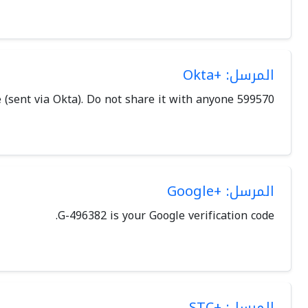
المرسل: +Okta
599570 Is your ZoomInfo pin code (sent via Okta). Do not share it with anyone.
المرسل: +Google
G-496382 is your Google verification code.
المرسل: +STC