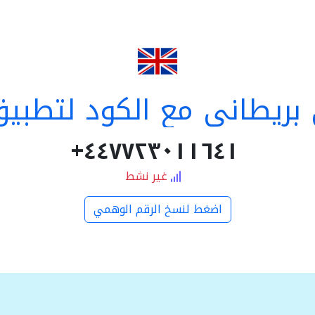
ريطاني مع الكود لتطبي
٤٤٧٧٢٣٠١١٦٤١+
غير نشط
اضغط لنسخ الرقم الوهمي