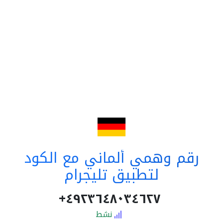
رقم وهمي ألماني مع الكود
لتطبيق تليجرام
٤٩٢٣٦٤٨٠٣٤٦٢٧+
نشط