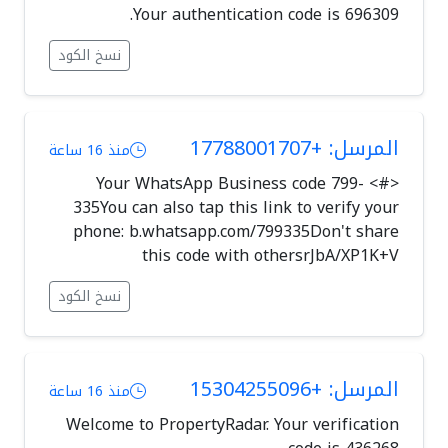
Your authentication code is 696309.
نسخ الكود
المرسل: +17788001707
منذ 16 ساعة
<#> Your WhatsApp Business code 799-
335You can also tap this link to verify your
phone: b.whatsapp.com/799335Don't share
this code with othersrJbA/XP1K+V
نسخ الكود
المرسل: +15304255096
منذ 16 ساعة
Welcome to PropertyRadar. Your verification