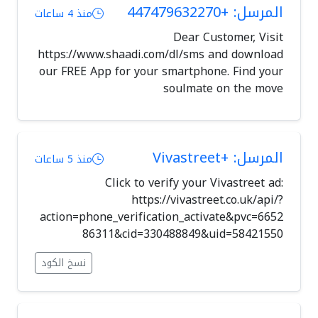
المرسل: +447479632270
منذ 4 ساعات
Dear Customer, Visit
https://www.shaadi.com/dl/sms and download
our FREE App for your smartphone. Find your
soulmate on the move
المرسل: +Vivastreet
منذ 5 ساعات
Click to verify your Vivastreet ad:
https://vivastreet.co.uk/api/?
action=phone_verification_activate&pvc=6652
86311&cid=330488849&uid=58421550
نسخ الكود