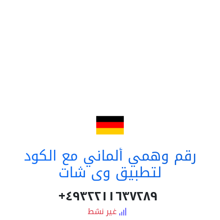
رقم وهمي ألماني مع الكود
لتطبيق وي شات
٤٩٣٢٢١١٦٣٧٢٨٩+
غير نشط