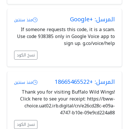
المرسل: +Google
منذ سنتين
If someone requests this code, it is a scam.
Use code 938385 only in Google Voice app to
sign up. g.co/voice/help
نسخ الكود
المرسل: +18665465522
منذ سنتين
Thank you for visiting Buffalo Wild Wings!
Click here to see your receipt: https://bww-
choice.uat02.irb.digital/cn/e26cd28c-e09a-
4747-b10e-09e9cd224a88
نسخ الكود