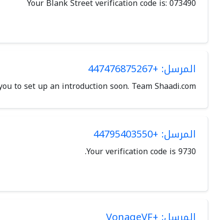
Your Blank Street verification code is: 073490
المرسل: +447476875267
 you to set up an introduction soon. Team Shaadi.com
المرسل: +44795403550
Your verification code is 9730.
المرسل: +VonageVF