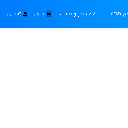
قم هاتف
فك حظر واتساب
دخول
تسجيل