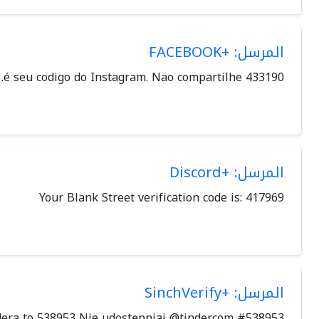
المرسل: +FACEBOOK
433190 é seu codigo do Instagram. Nao compartilhe.
المرسل: +Discord
Your Blank Street verification code is: 417969
المرسل: +SinchVerify
era to 538953 Nie udostępniaj @tinder.com #538953