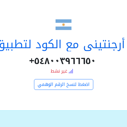
رجنتيني مع الكود لتطبي
٥٤٨٠٠٣٩٦٦٦٥٠+
غير نشط
اضغط لنسخ الرقم الوهمي