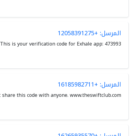
المرسل: +12058391275
This is your verification code for Exhale app: 473993
المرسل: +16185982711
't share this code with anyone. www.theswiftclub.com
المرسل: +16265935570