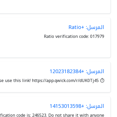
المرسل: +Ratio
Ratio verification code: 017979
المرسل: +12023182384
⏱ When it's time to clock out, please use this link! https://app.qwick.com/r/dUK0Tj45
المرسل: +14153013598
ification code is: 246523. Do not share it with anyone.