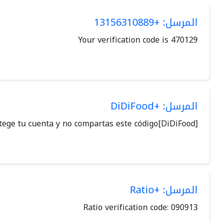
المرسل: +13156310889
Your verification code is 470129
المرسل: +DiDiFood
[DiDiFood]Código de verificación: 073200. Tu código será válido por 5 minutos. Protege tu cuenta y no compartas este código.
المرسل: +Ratio
Ratio verification code: 090913