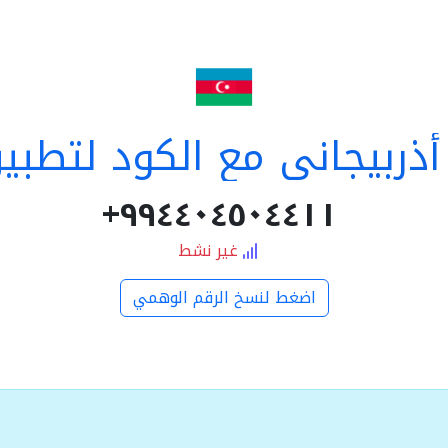
ذربيجاني مع الكود لتطبي
٩٩٤٤٠٤٥٠٤٤١١+
غير نشط
اضغط لنسخ الرقم الوهمي