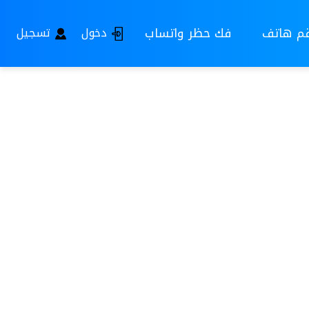
قم هاتف
فك حظر واتساب
دخول
تسجيل