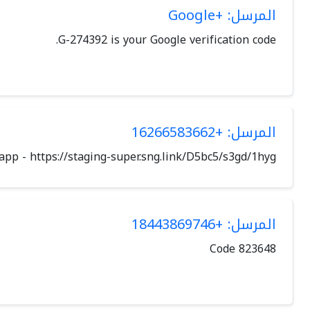
المرسل: +Google
G-274392 is your Google verification code.
المرسل: +16266583662
pp - https://staging-super.sng.link/D5bc5/s3gd/1hyg.
المرسل: +18443869746
Code 823648