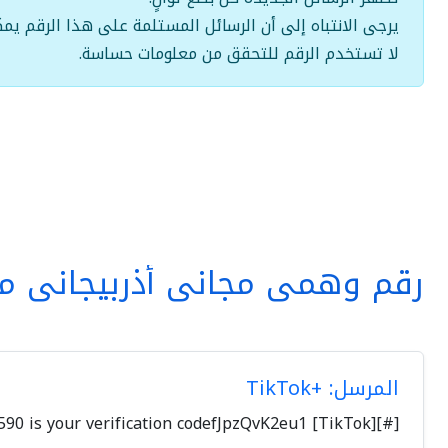
يرجى الانتباه إلى أن الرسائل المستلمة على هذا الرقم يمك
لا تستخدم الرقم للتحقق من معلومات حساسة.
رقم وهمي مجاني أذربيجاني مع
المرسل: +TikTok
[#][TikTok] 688590 is your verification codefJpzQvK2eu1