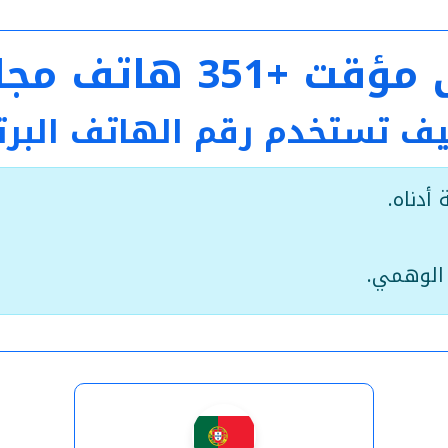
اني جاهز مع الكود
كيف تستخدم رقم الهاتف البر
أدناه.
الوهمي.