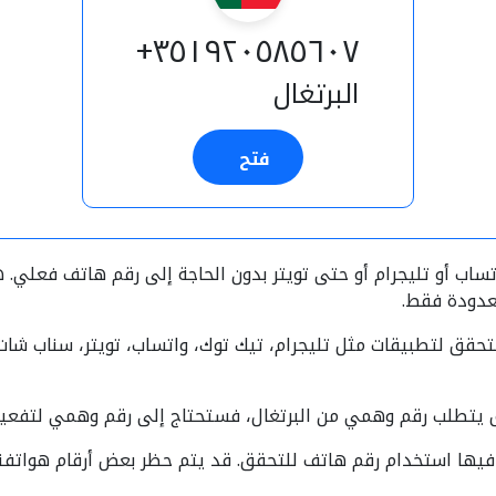
٣٥١٩٢٠٥٨٥٦٠٧+
البرتغال
فتح
ب أو تليجرام أو حتى تويتر بدون الحاجة إلى رقم هاتف فعلي. هذ
معدودة فقط.
لتحقق لتطبيقات مثل تليجرام، تيك توك، واتساب، تويتر، سناب شات
يق يتطلب رقم وهمي من البرتغال، فستحتاج إلى رقم وهمي لتفعيل
فيها استخدام رقم هاتف للتحقق. قد يتم حظر بعض أرقام هواتفنا 