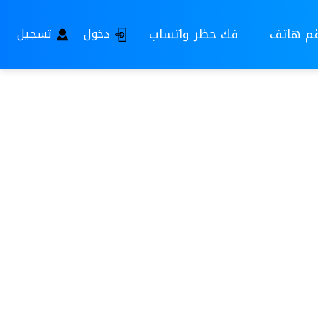
قم هاتف
فك حظر واتساب
دخول
تسجيل