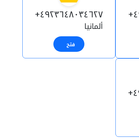
٤٩٢٣٦٤٨٠٣٤٦٢٧+
٤
ألمانيا
فتح
٤