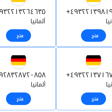
٩٣٢٢١٣٢٦٤٦٣٥+
٤٩٣٢٢١٣٩٨١٩
يا
ألمانيا
فتح
فتح
٩٢٨٣٢٨٧٢٠٨٥٨+
٤٩٣٢٢١٣٧١٦٧
يا
ألمانيا
فتح
فتح