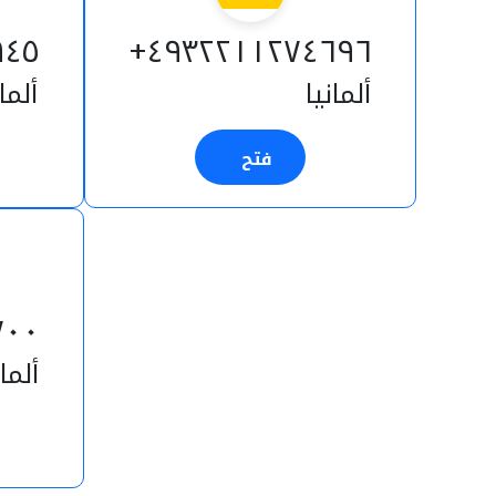
٤٥+
٤٩٣٢٢١١٢٧٤٦٩٦+
ألمانيا
ألمان
فتح
٠٠+
ألمان