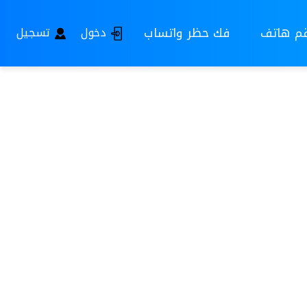
قم هاتف
فك حظر واتساب
دخول
تسجيل